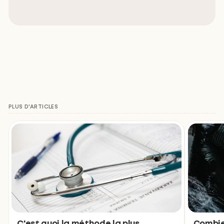
PLUS D'ARTICLES
Combie
C'est quoi la méthode la plus