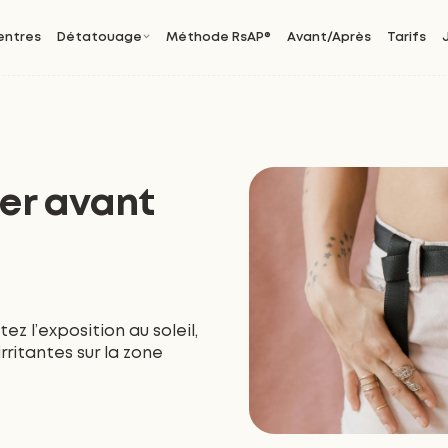
entres
Détatouage
Méthode RsAP®
Avant/Après
Tarifs
ter avant
z l’exposition au soleil,
irritantes sur la zone