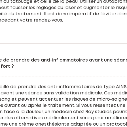
 du tatouage et celle de la peau. Utiliser un autobro
eut fausser les réglages du laser et augmenter le risqu
cité du traitement. Il est donc impératif de l’éviter dan
cédant votre rendez-vous.
ble de prendre des anti-inflammatoires avant une séan
nfort ?
seillé de prendre des anti-inflammatoires de type AI
) avant une séance sans validation médicale. Ces mé
le sang et peuvent accentuer les risques de micro-saig
 durant ou après le traitement. Si vous ressentez une
 face à la douleur, un médecin chez Ray studios pourr
 des alternatives médicalement sûres pour améliorer
mme une crème anesthésiante adaptée ou un protoco