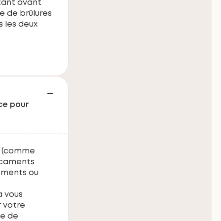
nzant avant
e de brûlures
s les deux
ce pour
NS (comme
dicaments
nements ou
a vous
 votre
le de