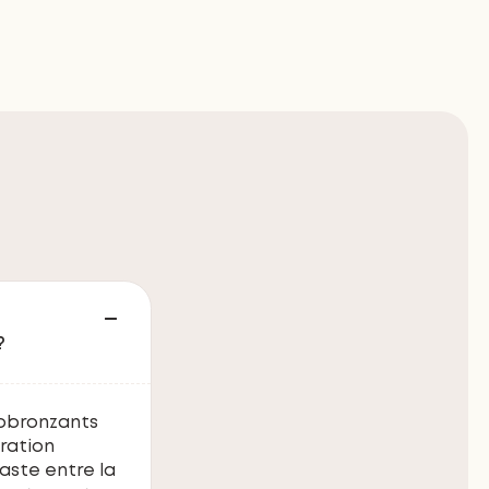
?
tobronzants
oration
raste entre la