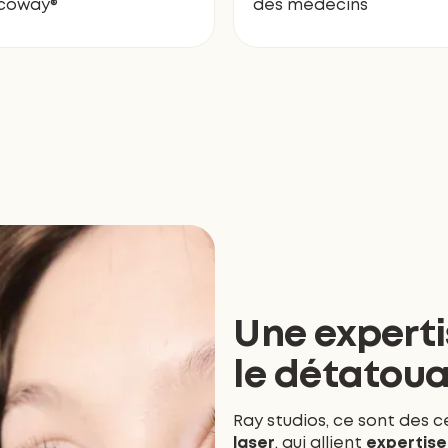
icoway®
des médecins
Une experti
le détatoua
Ray studios, ce sont des 
laser
, qui allient
expertise