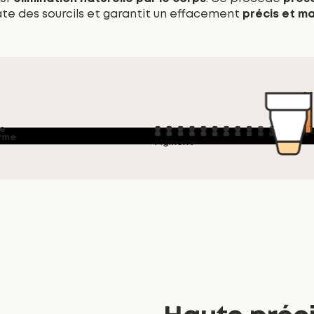
ate des sourcils et garantit un effacement
précis et ma
Laser →
e
rme
Pigment ↑