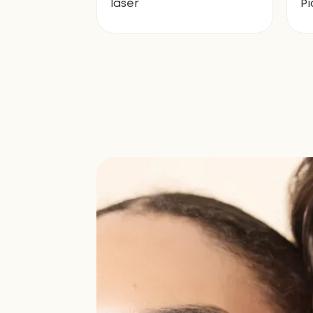
laser
P