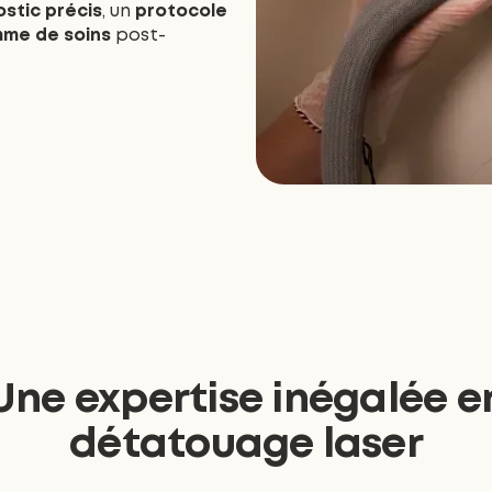
stic précis
, un
protocole
me de soins
post-
Une expertise inégalée e
détatouage laser