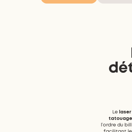
dét
Le
laser
tatouages
l’ordre du b
facilitant l