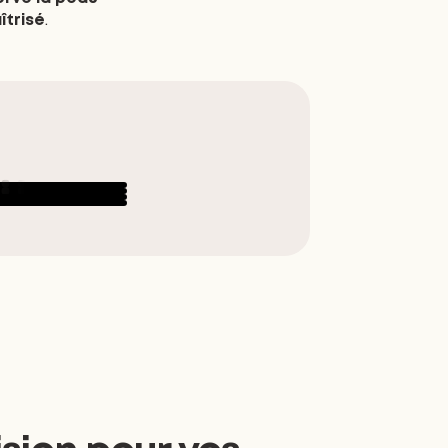
îtrisé
.