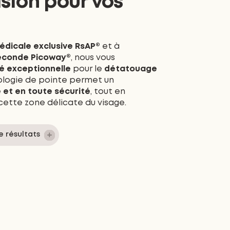
sion pour vos
dicale exclusive RsAP®
et à
seconde Picoway®
, nous vous
té exceptionnelle
pour le
détatouage
ologie de pointe permet un
 et en toute sécurité
, tout en
cette zone délicate du visage.
e résultats