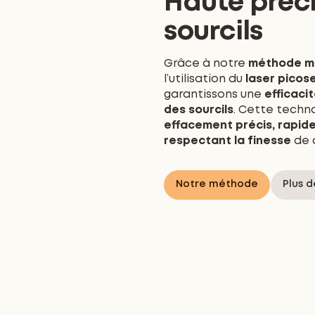
Haute préci
sourcils
Grâce à notre
méthode mé
l’utilisation du
laser pico
garantissons une
efficaci
des sourcils
. Cette techn
effacement précis, rapide
respectant la finesse
de 
Notre méthode
Plus d