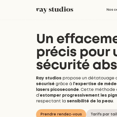
Nos c
Un effacem
précis pour 
sécurité ab
Ray studios
propose un détatouage d
sécurisé
grâce à
l’expertise de méde
lasers picoseconde
. Cette méthode
d’
estomper progressivement les pig
respectant la
sensibilité de la peau
.
Prendre rendez-vous
Tarifs par tai