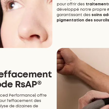
pour offrir des
traitements
développé notre propre
garantissant des
soins a
pigmentation des sourcil
’effacement
ode RsAP®
ced Performance) offre
ur l'effacement des
alyse de dizaines de