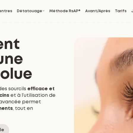
entres
Détatouage
Méthode RsAP®
Avant/Après
Tarifs
ent
une
solue
es sourcils
efficace et
cins
et à l’utilisation de
 avancée permet
ments
, tout en
lle