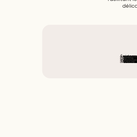
délic
Épiderm
Derme
Hypode
Muscle