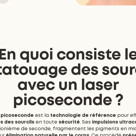
En quoi consiste l
atouage des sour
avec un laser
picoseconde ?
 picoseconde
est la
technologie de référence
pour ef
 des sourcils
en toute
sécurité
. Ses
impulsions ultrac
illionième de seconde, fragmentent les pigments en mic
eur
élimination naturelle par le corps
. Ce procédé
prése