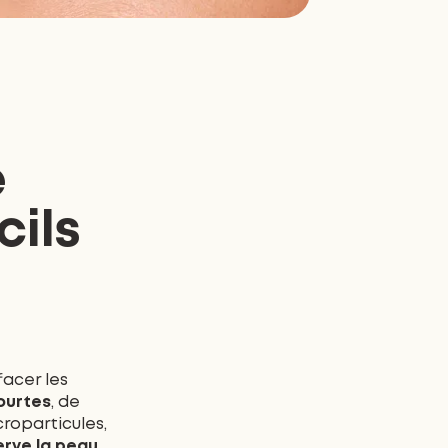
e
cils
facer les
ourtes
, de
roparticules,
rve la peau