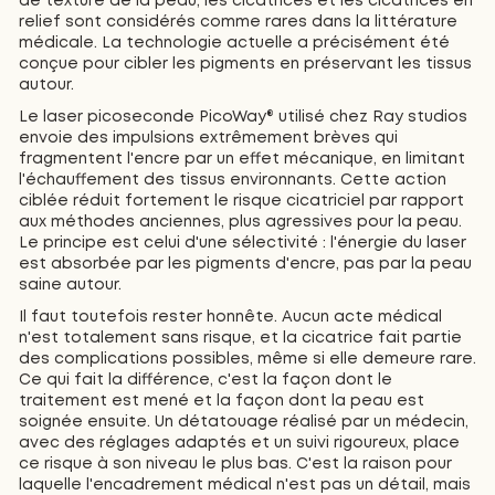
de texture de la peau, les cicatrices et les cicatrices en
relief sont considérés comme rares dans la littérature
médicale. La technologie actuelle a précisément été
conçue pour cibler les pigments en préservant les tissus
autour.
Le laser picoseconde PicoWay® utilisé chez Ray studios
envoie des impulsions extrêmement brèves qui
fragmentent l'encre par un effet mécanique, en limitant
l'échauffement des tissus environnants. Cette action
ciblée réduit fortement le risque cicatriciel par rapport
aux méthodes anciennes, plus agressives pour la peau.
Le principe est celui d'une sélectivité : l'énergie du laser
est absorbée par les pigments d'encre, pas par la peau
saine autour.
Il faut toutefois rester honnête. Aucun acte médical
n'est totalement sans risque, et la cicatrice fait partie
des complications possibles, même si elle demeure rare.
Ce qui fait la différence, c'est la façon dont le
traitement est mené et la façon dont la peau est
soignée ensuite. Un détatouage réalisé par un médecin,
avec des réglages adaptés et un suivi rigoureux, place
ce risque à son niveau le plus bas. C'est la raison pour
laquelle l'encadrement médical n'est pas un détail, mais