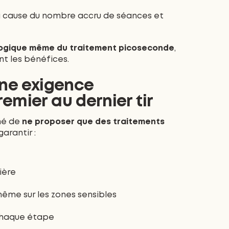
 à cause du nombre accru de séances et
logique même du traitement picoseconde
,
nt les bénéfices.
une exigence
emier au dernier tir
umé de
ne proposer que des traitements
garantir :
t
ière
ême sur les zones sensibles
chaque étape