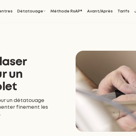
entres
Détatouage
Méthode RsAP®
Avant/Après
Tarifs
laser
r un
let
our un détatouage
enter finement les
.