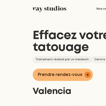
Nos c
Effacez votr
tatouage
Traitement réalisé par un médecin
Centre
Prendre rendez-vous
Valencia