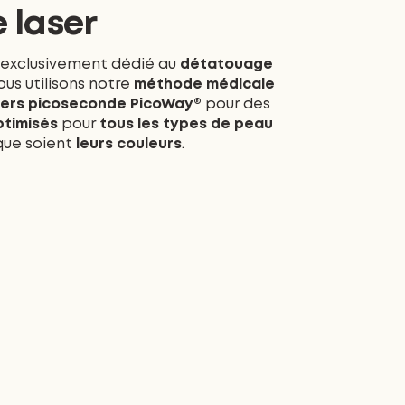
 laser
 exclusivement dédié au
détatouage
nous utilisons notre
méthode médicale
sers picoseconde PicoWay®
pour des
ptimisés
pour
tous les types de peau
 que soient
leurs couleurs
.
+ D'AVANT-APRÈS
↓