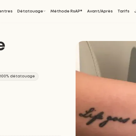
entres
Détatouage
Méthode RsAP®
Avant/Après
Tarifs
e
 100% détatouage