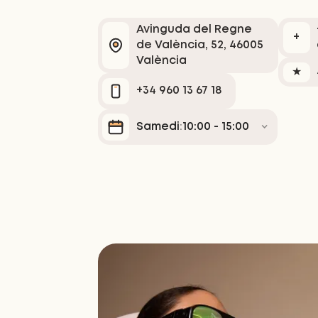
Avinguda del Regne
+
de València, 52, 46005
València
★
+34 960 13 67 18
Samedi
10:00 - 15:00