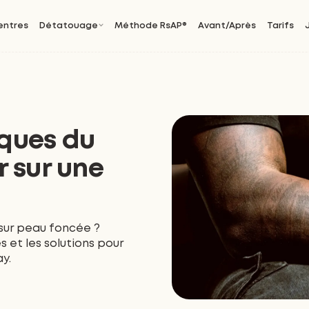
entres
Détatouage
Méthode RsAP®
Avant/Après
Tarifs
sques du
 sur une
 sur peau foncée ?
 et les solutions pour
y.