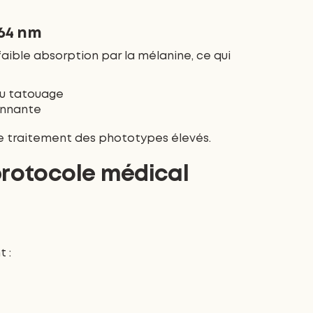
064 nm
aible absorption par la mélanine, ce qui
du tatouage
ronnante
e traitement des phototypes élevés.
protocole médical
 :