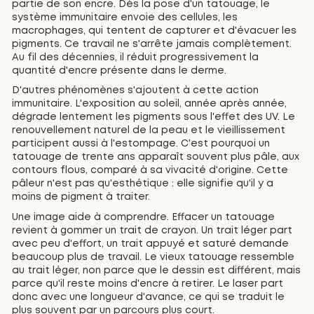
partie de son encre. Dès la pose d'un tatouage, le
système immunitaire envoie des cellules, les
macrophages, qui tentent de capturer et d'évacuer les
pigments. Ce travail ne s'arrête jamais complètement.
Au fil des décennies, il réduit progressivement la
quantité d'encre présente dans le derme.
D'autres phénomènes s'ajoutent à cette action
immunitaire. L'exposition au soleil, année après année,
dégrade lentement les pigments sous l'effet des UV. Le
renouvellement naturel de la peau et le vieillissement
participent aussi à l'estompage. C'est pourquoi un
tatouage de trente ans apparaît souvent plus pâle, aux
contours flous, comparé à sa vivacité d'origine. Cette
pâleur n'est pas qu'esthétique : elle signifie qu'il y a
moins de pigment à traiter.
Une image aide à comprendre. Effacer un tatouage
revient à gommer un trait de crayon. Un trait léger part
avec peu d'effort, un trait appuyé et saturé demande
beaucoup plus de travail. Le vieux tatouage ressemble
au trait léger, non parce que le dessin est différent, mais
parce qu'il reste moins d'encre à retirer. Le laser part
donc avec une longueur d'avance, ce qui se traduit le
plus souvent par un parcours plus court.