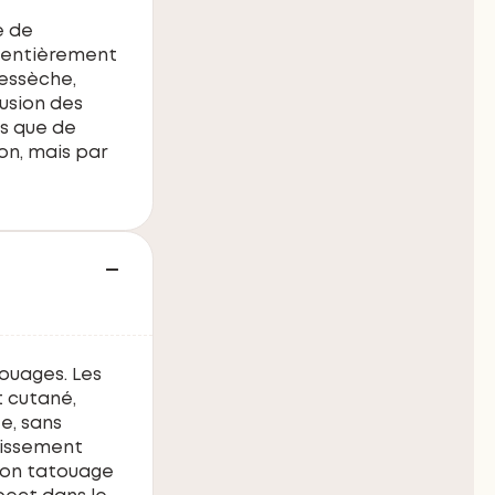
e de
d entièrement
dessèche,
fusion des
ns que de
on, mais par
touages. Les
t cutané,
e, sans
cissement
 son tatouage