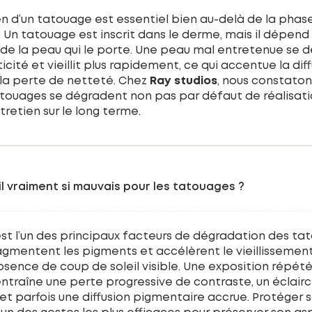
ien d’un tatouage est essentiel bien au-delà de la phas
n. Un tatouage est inscrit dans le derme, mais il dépen
é de la peau qui le porte. Une peau mal entretenue se 
icité et vieillit plus rapidement, ce qui accentue la dif
la perte de netteté. Chez
Ray studios
, nous constato
ouages se dégradent non pas par défaut de réalisati
retien sur le long terme.
-il vraiment si mauvais pour les tatouages ?
l est l’un des principaux facteurs de dégradation des ta
agmentent les pigments et accélèrent le vieillissemen
sence de coup de soleil visible. Une exposition répété
entraîne une perte progressive de contraste, un éclair
 et parfois une diffusion pigmentaire accrue. Protéger