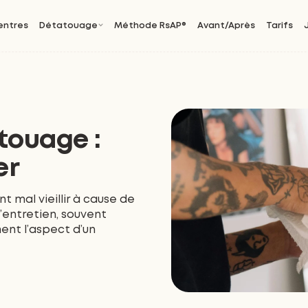
entres
Détatouage
Méthode RsAP®
Avant/Après
Tarifs
atouage :
er
t mal vieillir à cause de
’entretien, souvent
ent l’aspect d’un