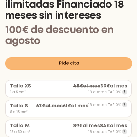
ilimitadas Financiado 18
meses sin intereses
100€ de descuento en
agosto
Pide cita
Talla XS
45
€
al mes
39
€
al mes
1 a 5 cm²
18 cuotas TAE 0%
18 cuotas TAE 0%
Talla S
67
€
al mes
61
€
al mes
5 a 15 cm²
Talla M
89
€
al mes
84
€
al mes
15 a 50 cm²
18 cuotas TAE 0%