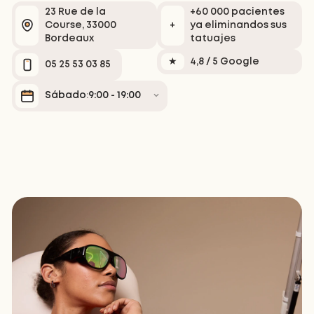
23 Rue de la
+60 000 pacientes
↓
VER MÁS RESULTADOS
↓
Course, 33000
+
ya eliminandos sus
Bordeaux
tatuajes
★
4,8 / 5 Google
05 25 53 03 85
Sábado
9:00 - 19:00