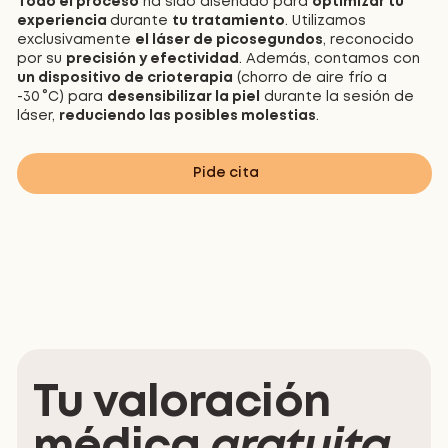
Todo el proceso
ha sido diseñado para
optimizar tu
experiencia
durante
tu tratamiento
. Utilizamos
exclusivamente
el láser de picosegundos
, reconocido
por su
precisión y efectividad
. Además, contamos con
un dispositivo de crioterapia
(chorro de aire frío a
-30 °C) para
desensibilizar la piel
durante la sesión de
láser,
reduciendo las posibles molestias
.
Pide cita
Tu valoración