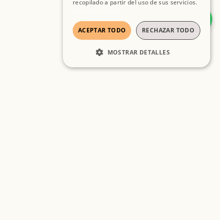
recopilado a partir del uso de sus servicios.
Más información
ACEPTAR TODO
RECHAZAR TODO
MOSTRAR DETALLES
COOKIES ESTRICTAMENTE
NECESARIAS
COOKIES DE RENDIMIENTO
COOKIES DE PREFERENCIAS
COOKIES DE FUNCIONALIDAD
Cookies estrictamente necesarias
Cookies de rendimiento
Cookies de preferencias
Cookies de funcionalidad