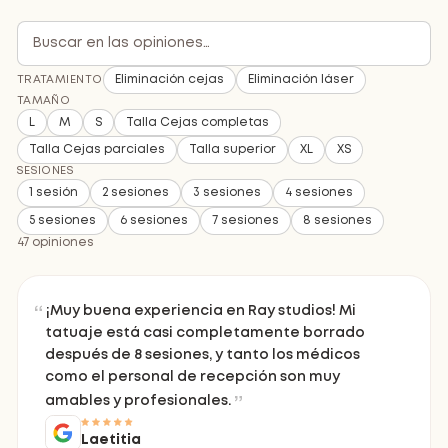
Eliminación cejas
Eliminación láser
TRATAMIENTO
TAMAÑO
L
M
S
Talla Cejas completas
Talla Cejas parciales
Talla superior
XL
XS
SESIONES
1 sesión
2 sesiones
3 sesiones
4 sesiones
5 sesiones
6 sesiones
7 sesiones
8 sesiones
47 opiniones
¡Muy buena experiencia en Ray studios! Mi
tatuaje está casi completamente borrado
después de 8 sesiones, y tanto los médicos
como el personal de recepción son muy
amables y profesionales.
Laetitia