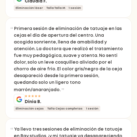
Claudia F.
Eliminación láser
Talla Talla M
1 sesión
Primera sesión de eliminación de tatuaje en las
cejas el día de apertura del centro. Una
acogida sonriente, llena de amabilidad y
atención. La doctora que realizó el tratamiento
fue muy pedagógica, suave y atenta. No sentí
dolor, solo un leve cosquilleo aliviado por el
chorro de aire frío. El color gris/negro de la ceja
desapareció desde la primera sesión,
quedando solo un ligero tono
marrón/anaranjado.
Dinia B.
Eliminación cejas
Talla Cejas completas
1 sesión
Ya llevo tres sesiones de eliminación de tatuaje
en Ray studios, ¡y mi tatuaje va desapareciendo