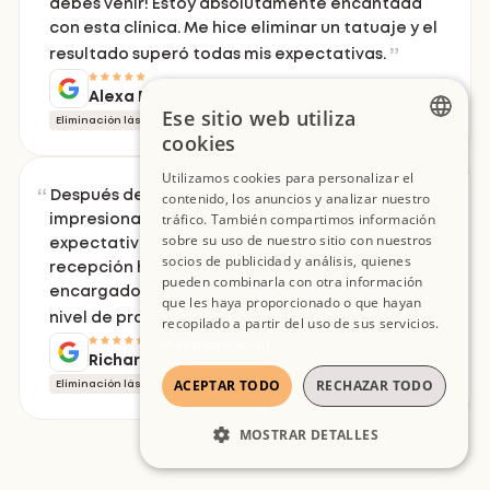
debes venir! Estoy absolutamente encantada
con esta clínica. Me hice eliminar un tatuaje y el
resultado superó todas mis expectativas.
Alexa P.
Ese sitio web utiliza
Eliminación láser
Talla Talla M
4 sesións
cookies
FRENCH
Utilizamos cookies para personalizar el
Después de 4 sesiones, los resultados son
contenido, los anuncios y analizar nuestro
SPANISH
tráfico. También compartimos información
impresionantes, muy por encima de mis
ENGLISH
sobre su uso de nuestro sitio con nuestros
expectativas. Todo el equipo, desde la
socios de publicidad y análisis, quienes
recepción hasta el profesional médico
pueden combinarla con otra información
encargado del tratamiento, demuestra un alto
que les haya proporcionado o que hayan
nivel de profesionalismo.
recopilado a partir del uso de sus servicios.
Más información
Richard D.
ACEPTAR TODO
RECHAZAR TODO
Eliminación láser
Talla Talla XL
4 sesións
MOSTRAR DETALLES
COOKIES ESTRICTAMENTE
NECESARIAS