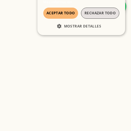
Más información
ACEPTAR TODO
RECHAZAR TODO
MOSTRAR DETALLES
COOKIES ESTRICTAMENTE
NECESARIAS
COOKIES DE RENDIMIENTO
COOKIES DE PREFERENCIAS
COOKIES DE FUNCIONALIDAD
Cookies estrictamente necesarias
Cookies de rendimiento
Cookies de preferencias
Cookies de funcionalidad
Inicio