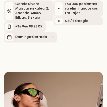
García Rivero
+60 000 pacientes
↓
VER MÁS RESULTADOS
↓
Maisuaren kalea, 2,
+
ya eliminandos sus
Abando, 48009
tatuajes
Bilbao, Bizkaia
★
4,8 / 5 Google
+34 946 98 98 05
Domingo
Cerrado