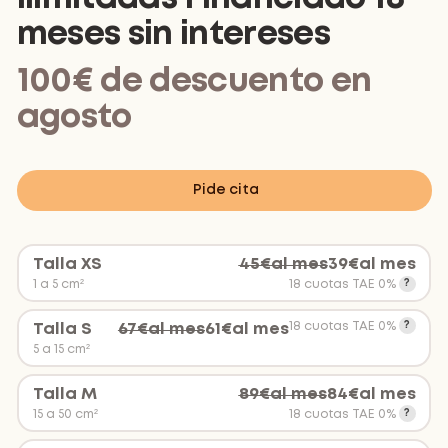
meses sin intereses
100€ de descuento en
agosto
Pide cita
Talla XS
45
€
al mes
39
€
al mes
1 a 5 cm²
18 cuotas TAE 0%
18 cuotas TAE 0%
Talla S
67
€
al mes
61
€
al mes
5 a 15 cm²
Talla M
89
€
al mes
84
€
al mes
15 a 50 cm²
18 cuotas TAE 0%