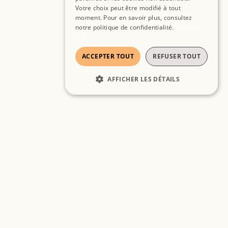
Votre choix peut être modifié à tout
moment. Pour en savoir plus, consultez
notre politique de confidentialité.
En savoir
plus
ACCEPTER TOUT
REFUSER TOUT
AFFICHER LES DÉTAILS
STRICTEMENT NÉCESSAIRES
PERFORMANCE
CIBLAGE
FONCTIONNALITÉ
Strictement nécessaires
Performance
Ciblage
Fonctionnalité