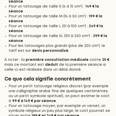
séance
Pour un tatouage de taille S (6 à 15 cm²) :
149 € la
séance
Pour un tatouage de taille M (16 à 50 cm²) :
199 € la
séance
Pour un tatouage de taille L (51 à 100 cm²) :
249 € la
séance
Pour un tatouage de taille XL (101 à 250 cm²) :
299 € la
séance
Pour les tatouages plus grands (plus de 250 cm²), le
tarif est sur
devis personnalisé
.
À noter : la
première consultation médicale
coûte
25 €
,
mais ce montant est
déduit
de la première séance si
celle-ci est réalisée dans un délai donné.
Ce que cela signifie concrètement
Pour un petit tatouage religieux discret (par exemple
une calligraphie arabe fine de quelques centimètres,
ou un petit symbole spirituel), on peut estimer le coût
à
99 € à 149 € par séance
.
Pour un tatouage moyen, par exemple un verset, un
symbole religieux un peu plus large, le coût pourrait se
situer entre
199 € et 249 € par séance
.