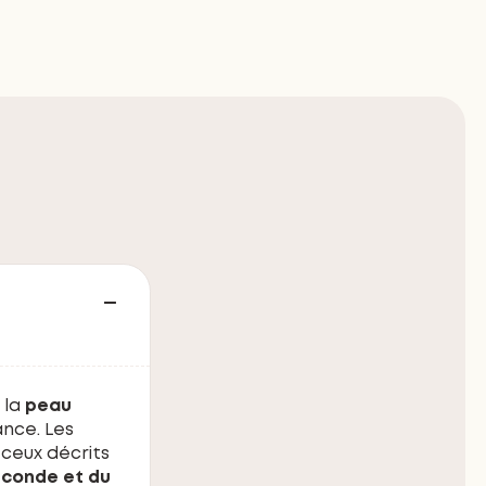
 la
peau
ance. Les
ceux décrits
econde et du