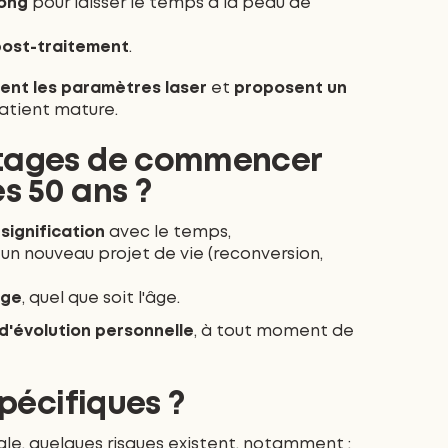
long
pour laisser le temps à la peau de
 post-traitement
.
ent les paramètres laser
et
proposent un
atient mature.
ntages de commencer
s 50 ans ?
signification
avec le temps,
un nouveau projet de vie (reconversion,
age
, quel que soit l'âge.
d'évolution personnelle
, à tout moment de
spécifiques ?
, quelques risques existent, notamment :