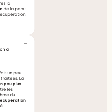
ès la
on
de la peau
récupération.
’on a
fois un peu
 traitées. La
n peu plus
re les
thme du
 récupération
é.