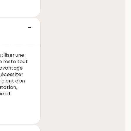
utiliser une
e reste tout
 davantage
nécessiter
icient d’un
tation,
ne et