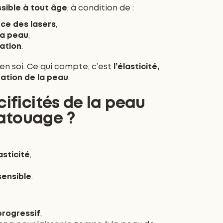
ssible à tout âge
, à condition de :
nce des lasers
,
la peau
,
sation
.
en soi. Ce qui compte, c’est
l’élasticité,
ration de la peau
.
cificités de la peau
atouage ?
asticité
,
sensible
.
progressif
,