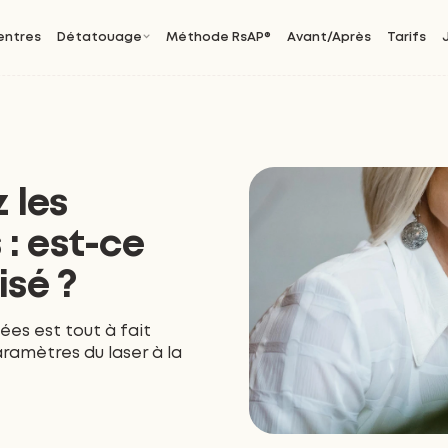
entres
Détatouage
Méthode RsAP®
Avant/Après
Tarifs
 les
: est-ce
isé ?
es est tout à fait
aramètres du laser à la