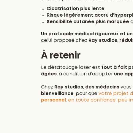
Cicatrisation plus lente
,
Risque légèrement accru d'hyperp
Sensibilité cutanée plus marquée
a
Un protocole médical rigoureux et 
celui proposé chez
Ray studios
,
rédui
À retenir
Le détatouage laser est
tout à fait 
âgées
, à condition d’adopter
une ap
Chez
Ray studios
,
des médecins
vous
bienveillance
, pour que
votre projet 
personnel
, en toute confiance, peu 