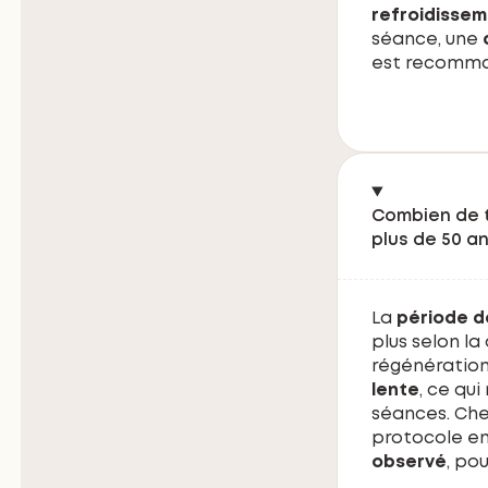
refroidisse
séance, une
est recomman
Combien de t
plus de 50 an
La
période d
plus selon la
régénération
lente
, ce qu
séances. Che
protocole en
observé
, po